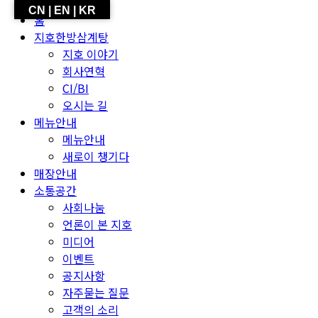
CN | EN | KR
홈
지호한방삼계탕
지호 이야기
회사연혁
CI/BI
오시는 길
메뉴안내
메뉴안내
새로이 챙기다
매장안내
소통공간
사회나눔
언론이 본 지호
미디어
이벤트
공지사항
자주묻는 질문
고객의 소리