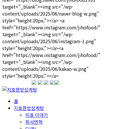
1599-3339
홈
지호한방삼계탕
지호 이야기
회사연혁
CI/BI