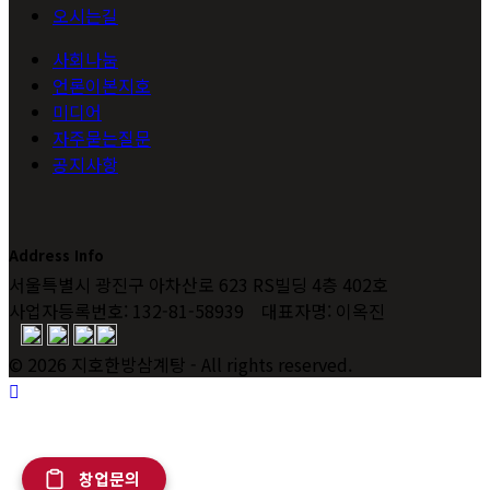
오시는길
사회나눔
언론이본지호
미디어
자주묻는질문
공지사항
Address Info
서울특별시 광진구 아차산로 623 RS빌딩 4층 402호
사업자등록번호: 132-81-58939 대표자명: 이옥진
© 2026 지호한방삼계탕 - All rights reserved.
창업문의