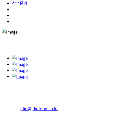
창업문의
고객의 건강을 챙기고 행복한 한끼를 하실 수 있도록 '365일 고민
하고 또 고민합니다.'
본사 : 서울특별시 광진구 아차산로 623 RS빌딩
4층 402호
Tel.1599-3339 Fax. 02-452-3310
일반문의 :
jiho@jihofood.co.kr