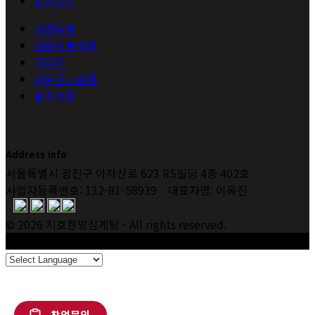
사회나눔
언론이본지호
미디어
자주묻는질문
공지사항
Address Info
서울특별시 광진구 아차산로 623 RS빌딩 4층 402호
사업자등록번호: 132-81-58939 대표자명: 이옥진
© 2026 지호한방삼계탕 - All rights reserved.
CN | EN | KR
창업문의