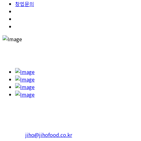
창업문의
고객의 건강을 챙기고 행복한 한끼를 하실 수 있도록 '365일 고민
하고 또 고민합니다.'
본사 : 서울특별시 광진구 아차산로 623 RS빌딩
4층 402호
Tel.1599-3339 Fax. 02-452-3310
일반문의 :
jiho@jihofood.co.kr