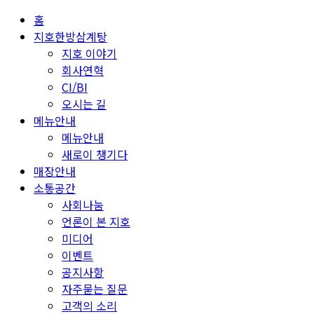
홈
지호한방삼계탕
지호 이야기
회사연혁
CI/BI
오시는 길
메뉴안내
메뉴안내
새로이 챙기다
매장안내
소통공간
사회나눔
언론이 본 지호
미디어
이벤트
공지사항
자주묻는 질문
고객의 소리