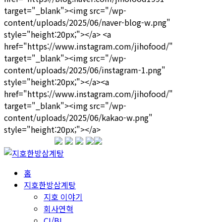
1599-3339
홈
지호한방삼계탕
지호 이야기
회사연혁
CI/BI