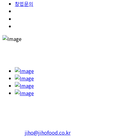
창업문의
고객의 건강을 챙기고 행복한 한끼를 하실 수 있도록 '365일 고민
하고 또 고민합니다.'
본사 : 서울특별시 광진구 아차산로 623 RS빌딩
4층 402호
Tel.1599-3339 Fax. 02-452-3310
일반문의 :
jiho@jihofood.co.kr