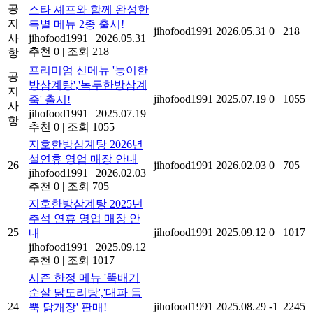
공
스타 셰프와 함께 완성한
지
특별 메뉴 2종 출시!
jihofood1991
2026.05.31
0
218
사
jihofood1991
|
2026.05.31
|
추천 0
|
조회 218
항
프리미엄 신메뉴 '능이한
공
방삼계탕','녹두한방삼계
지
jihofood1991
2025.07.19
0
1055
죽' 출시!
사
jihofood1991
|
2025.07.19
|
항
추천 0
|
조회 1055
지호한방삼계탕 2026년
설연휴 영업 매장 안내
26
jihofood1991
2026.02.03
0
705
jihofood1991
|
2026.02.03
|
추천 0
|
조회 705
지호한방삼계탕 2025년
추석 연휴 영업 매장 안
25
jihofood1991
2025.09.12
0
1017
내
jihofood1991
|
2025.09.12
|
추천 0
|
조회 1017
시즌 한정 메뉴 '뚝배기
순살 닭도리탕','대파 듬
24
jihofood1991
2025.08.29
-1
2245
뿍 닭개장' 판매!