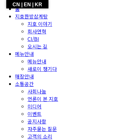
CN | EN | KR
홈
지호한방삼계탕
지호 이야기
회사연혁
CI/BI
오시는 길
메뉴안내
메뉴안내
새로이 챙기다
매장안내
소통공간
사회나눔
언론이 본 지호
미디어
이벤트
공지사항
자주묻는 질문
고객의 소리