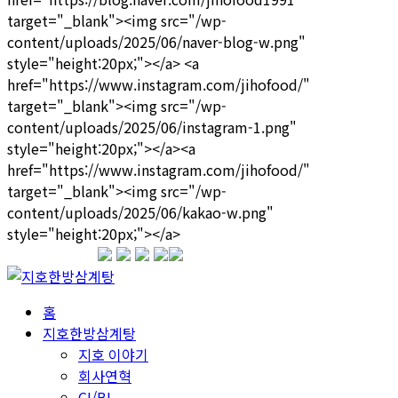
1599-3339
홈
지호한방삼계탕
지호 이야기
회사연혁
CI/BI