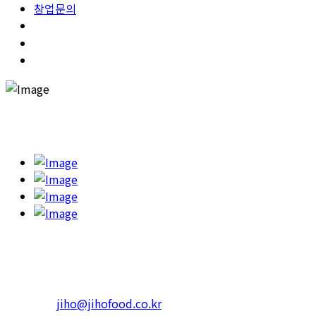
창업문의
고객의 건강을 챙기고 행복한 한끼를 하실 수 있도록 '365일 고민
하고 또 고민합니다.'
본사 : 서울특별시 광진구 아차산로 623 RS빌딩
4층 402호
Tel.1599-3339 Fax. 02-452-3310
일반문의 :
jiho@jihofood.co.kr