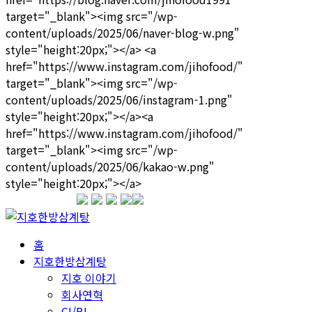
1599-3339
홈
지호한방삼계탕
지호 이야기
회사연혁
CI/BI