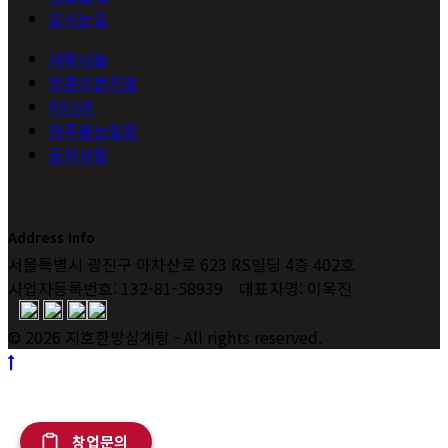
오시는길
사회나눔
언론이본지호
미디어
자주묻는질문
공지사항
Address Info
서울특별시 광진구 아차산로 623 RS빌딩 4층 402호
사업자등록번호: 132-81-58939 대표자명: 이옥진
© 2026 지호한방삼계탕 - All rights reserved.
창업문의