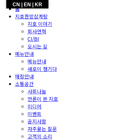
CN | EN | KR
홈
지호한방삼계탕
지호 이야기
회사연혁
CI/BI
오시는 길
메뉴안내
메뉴안내
새로이 챙기다
매장안내
소통공간
사회나눔
언론이 본 지호
미디어
이벤트
공지사항
자주묻는 질문
고객의 소리