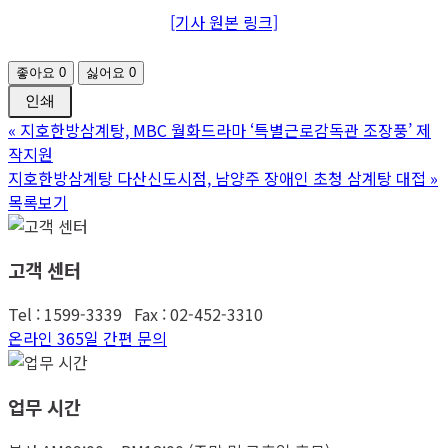
[기사 원본 링크]
좋아요
0
싫어요
0
인쇄
«
지호한방삼계탕, MBC 월화드라마 ‘특별근로감독관 조장풍’ 제
작지원
지호한방삼계탕 다산신도시점, 남양주 장애인 초청 삼계탕 대접
»
목록보기
고객 센터
Tel : 1599-3339 Fax : 02-452-3310
온라인 365일 간편 문의
업무 시간