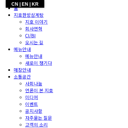
CN | EN | KR
홈
지호한방삼계탕
지호 이야기
회사연혁
CI/BI
오시는 길
메뉴안내
메뉴안내
새로이 챙기다
매장안내
소통공간
사회나눔
언론이 본 지호
미디어
이벤트
공지사항
자주묻는 질문
고객의 소리