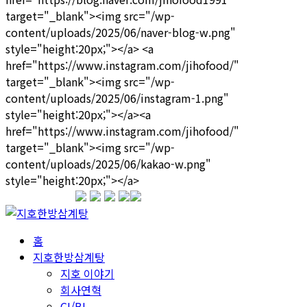
1599-3339
홈
지호한방삼계탕
지호 이야기
회사연혁
CI/BI