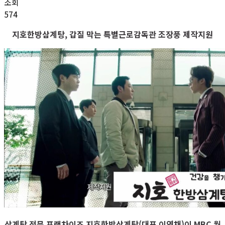
조회
574
지호한방삼계탕, 갑질 막는 특별근로감독관 조장풍 제작지원
삼계탕 전문 프랜차이즈 지호한방삼계탕(대표 이영채)이 MBC 월