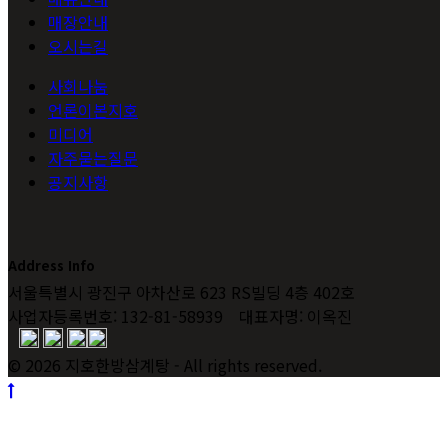
매장안내
오시는길
사회나눔
언론이본지호
미디어
자주묻는질문
공지사항
Address Info
서울특별시 광진구 아차산로 623 RS빌딩 4층 402호
사업자등록번호: 132-81-58939 대표자명: 이옥진
© 2026 지호한방삼계탕 - All rights reserved.