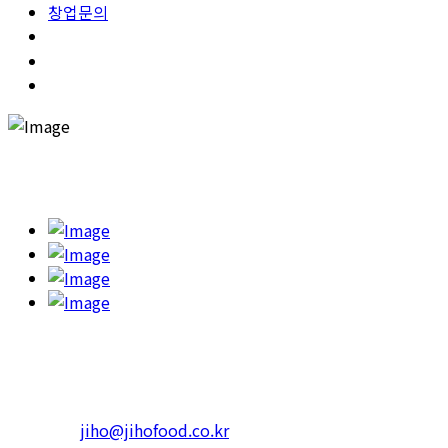
창업문의
고객의 건강을 챙기고 행복한 한끼를 하실 수 있도록 '365일 고민
하고 또 고민합니다.'
본사 : 서울특별시 광진구 아차산로 623 RS빌딩
4층 402호
Tel.1599-3339 Fax. 02-452-3310
일반문의 :
jiho@jihofood.co.kr