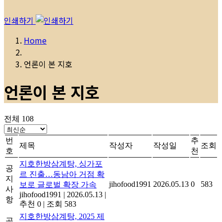
인쇄하기
Home
언론이 본 지호
언론이 본 지호
전체 108
번
추
제목
작성자
작성일
조회
호
천
지호한방삼계탕, 싱가포
공
르 진출…동남아 거점 확
지
jihofood1991
2026.05.13
0
583
보로 글로벌 확장 가속
사
jihofood1991
|
2026.05.13
|
항
추천 0
|
조회 583
지호한방삼계탕, 2025 제
공