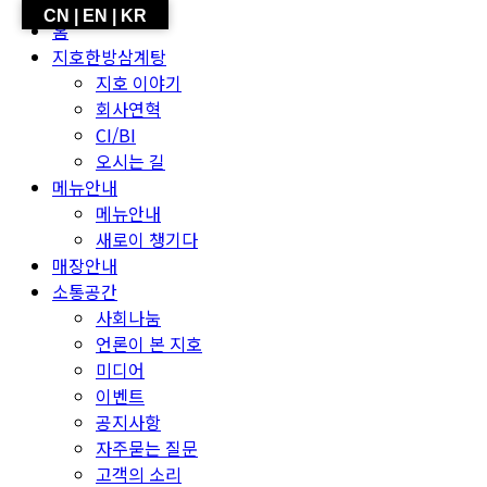
CN | EN | KR
홈
지호한방삼계탕
지호 이야기
회사연혁
CI/BI
오시는 길
메뉴안내
메뉴안내
새로이 챙기다
매장안내
소통공간
사회나눔
언론이 본 지호
미디어
이벤트
공지사항
자주묻는 질문
고객의 소리