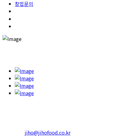
창업문의
고객의 건강을 챙기고 행복한 한끼를 하실 수 있도록 '365일 고민
하고 또 고민합니다.'
본사 : 서울특별시 광진구 아차산로 623 RS빌딩
4층 402호
Tel.1599-3339 Fax. 02-452-3310
일반문의 :
jiho@jihofood.co.kr