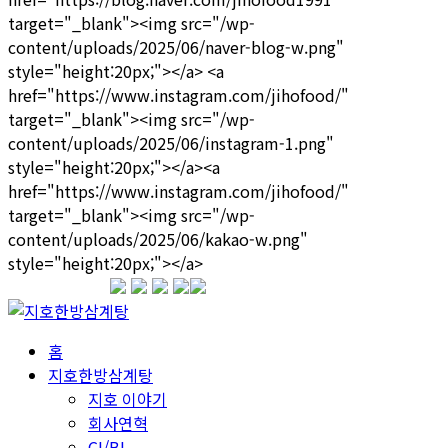
1599-3339
홈
지호한방삼계탕
지호 이야기
회사연혁
CI/BI