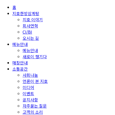
홈
지호한방삼계탕
지호 이야기
회사연혁
CI/BI
오시는 길
메뉴안내
메뉴안내
새로이 챙기다
매장안내
소통공간
사회나눔
언론이 본 지호
미디어
이벤트
공지사항
자주묻는 질문
고객의 소리