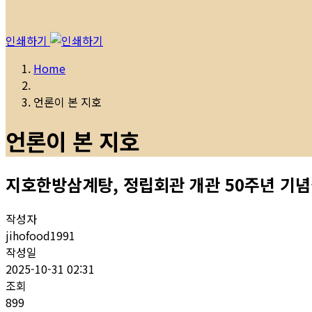
인쇄하기
Home
언론이 본 지호
언론이 본 지호
지호한방삼계탕, 정립회관 개관 50주년 기
작성자
jihofood1991
작성일
2025-10-31 02:31
조회
899