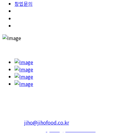
창업문의
고객의 건강을 챙기고 행복한 한끼를 하실 수 있도록 '365일 고민하
본사 : 서울특별시 광진구 아차산로 623 RS빌딩
4층 402호
Tel.1599-3339 Fax. 02-452-3310
일반문의 :
jiho@jihofood.co.kr
마케팅 및 제휴 문의 :
sj.kim@jihofood.co.kr