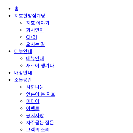
홈
지호한방삼계탕
지호 이야기
회사연혁
CI/BI
오시는 길
메뉴안내
메뉴안내
새로이 챙기다
매장안내
소통공간
사회나눔
언론이 본 지호
미디어
이벤트
공지사항
자주묻는 질문
고객의 소리