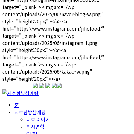
1599-3339
홈
지호한방삼계탕
지호 이야기
회사연혁
CI/BI