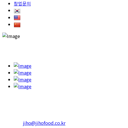
창업문의
고객의 건강을 챙기고 행복한 한끼를 하실 수 있도록 '365일 고민
하고 또 고민합니다.'
본사 : 서울특별시 광진구 아차산로 623 RS빌딩
4층 402호
Tel.1599-3339 Fax. 02-452-3310
일반문의 :
jiho@jihofood.co.kr